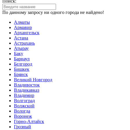
Поиск:
По данному запросу ни одного города не найдено!
Алматы
Армавир
Архангельск
Астана
Астрахань
Атырау
Баку
Барнаул
Белгород
Бишкек
Брянск
Великий Новгород
Владивосток
Владикавказ
Владимир
Волгоград
Волжский
Вологда
Воронеж
Горно-Алтайск
Грозный