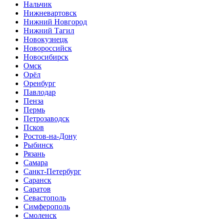
Нальчик
Нижневартовск
Нижний Новгород
Нижний Тагил
Новокузнецк
Новороссийск
Новосибирск
Омск
Орёл
Оренбург
Павлодар
Пенза
Пермь
Петрозаводск
Псков
Ростов-на-Дону
Рыбинск
Рязань
Самара
Санкт-Петербург
Саранск
Саратов
Севастополь
Симферополь
Смоленск