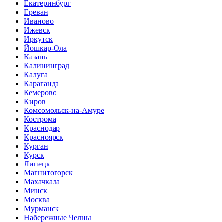
Екатеринбург
Ереван
Иваново
Ижевск
Иркутск
Йошкар-Ола
Казань
Калининград
Калуга
Караганда
Кемерово
Киров
Комсомольск-на-Амуре
Кострома
Краснодар
Красноярск
Курган
Курск
Липецк
Магнитогорск
Махачкала
Минск
Москва
Мурманск
Набережные Челны