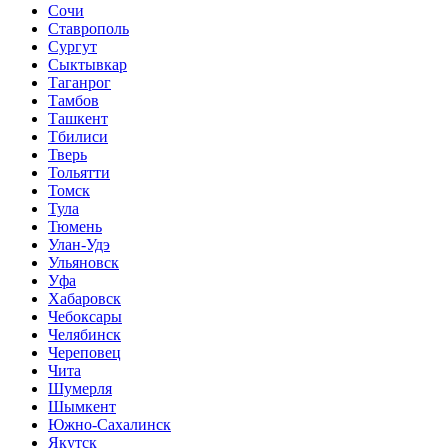
Сочи
Ставрополь
Сургут
Сыктывкар
Таганрог
Тамбов
Ташкент
Тбилиси
Тверь
Тольятти
Томск
Тула
Тюмень
Улан-Удэ
Ульяновск
Уфа
Хабаровск
Чебоксары
Челябинск
Череповец
Чита
Шумерля
Шымкент
Южно-Сахалинск
Якутск