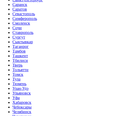
Саранск
Саратов
Севастополь
Симферополь
Смоленск
Сочи
Ставрополь
Сургут
Сыктывкар
Таганрог
Тамбов
Ташкент
Тбилиси
Тверь
Тольятти
Томск
Тула
Тюмень
Улан-Удэ
Ульяновск
Уфа
Хабаровск
Чебоксары
Челябинск