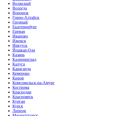
Волжский
Вологда
Воронеж
Горно-Алтайск
Грозный
Екатеринбург
Ереван
Иваново
Ижевск
Иркутск
Йошкар-Ола
Казань
Калининград
Калуга
Караганда
Кемерово
Киров
Комсомольск-на-Амуре
Кострома
Краснодар
Красноярск
Курган
Курск
Липецк
Магнитогорск