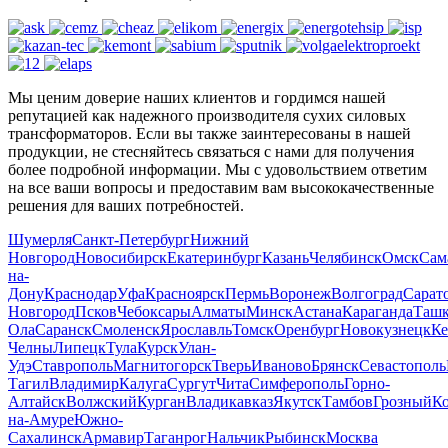
Мы ценим доверие наших клиентов и гордимся нашей
репутацией как надежного производителя сухих силовых
трансформаторов. Если вы также заинтересованы в нашей
продукции, не стесняйтесь связаться с нами для получения
более подробной информации. Мы с удовольствием ответим
на все ваши вопросы и предоставим вам высококачественные
решения для ваших потребностей.
Шумерля
Санкт-Петербург
Нижний
Новгород
Новосибирск
Екатеринбург
Казань
Челябинск
Омск
Сам
на-
Дону
Краснодар
Уфа
Красноярск
Пермь
Воронеж
Волгоград
Сарат
Новгород
Псков
Чебоксары
Алматы
Минск
Астана
Караганда
Ташк
Ола
Саранск
Смоленск
Ярославль
Томск
Оренбург
Новокузнецк
Ке
Челны
Липецк
Тула
Курск
Улан-
Удэ
Ставрополь
Магнитогорск
Тверь
Иваново
Брянск
Севастополь
Тагил
Владимир
Калуга
Сургут
Чита
Симферополь
Горно-
Алтайск
Волжский
Курган
Владикавказ
Якутск
Тамбов
Грозный
К
на-Амуре
Южно-
Сахалинск
Армавир
Таганрог
Нальчик
Рыбинск
Москва