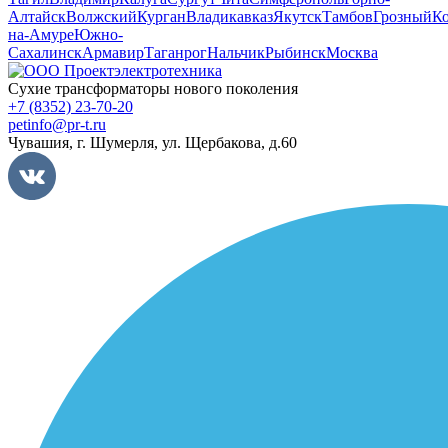
Алтайск
Волжский
Курган
Владикавказ
Якутск
Тамбов
Грозный
К
на-Амуре
Южно-
Сахалинск
Армавир
Таганрог
Нальчик
Рыбинск
Москва
Сухие трансформаторы нового поколения
+7 (8352) 23-70-20
petinfo@pr-t.ru
Чувашия,
г. Шумерля
,
ул. Щербакова, д.60