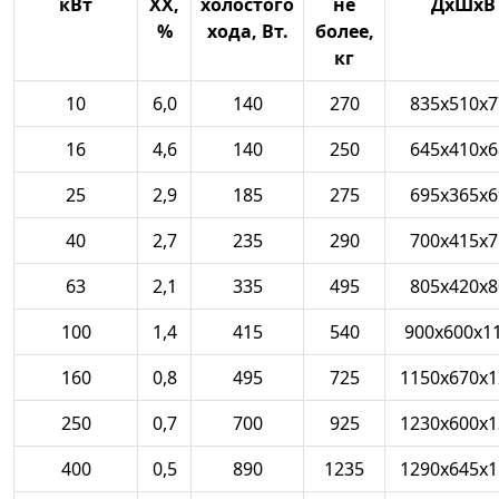
кВт
ХХ,
холостого
не
ДхШхВ
%
хода, Вт.
более,
кг
10
6,0
140
270
835х510х7
16
4,6
140
250
645х410х6
25
2,9
185
275
695х365х6
40
2,7
235
290
700х415х7
63
2,1
335
495
805х420х8
100
1,4
415
540
900х600х1
160
0,8
495
725
1150х670х1
250
0,7
700
925
1230х600х1
400
0,5
890
1235
1290х645х1