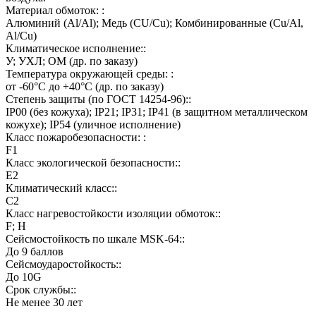
Материал обмоток: :
Алюминий (Al/Al); Медь (CU/Cu); Комбинированные (Cu/Al,
Al/Cu)
Климатическое исполнение::
У; УХЛ; ОМ (др. по заказу)
Температура окружающей среды: :
от -60°C до +40°C (др. по заказу)
Степень защиты (по ГОСТ 14254-96)::
IP00 (без кожуха); IP21; IP31; IP41 (в защитном металлическом
кожухе); IP54 (уличное исполнение)
Класс пожаробезопасности: :
F1
Класс экологической безопасности::
E2
Климатический класс::
C2
Класс нагревостойкости изоляции обмоток::
F; H
Сейсмостойкость по шкале MSK-64::
До 9 баллов
Сейсмоударостойкость::
До 10G
Срок службы::
Не менее 30 лет