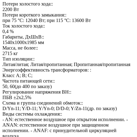
Потери холостого хода::
2200 Вт
Потери короткого замыкания::
при 75 °C: 12040 Вт; при 115 °C: 13600 Вт
Ток холостого хода::
0,4 %
Габариты, ДхШхВ::
1540х1000х1985 мм
Масса, не более::
2715 кг
Тип изоляции::
Литая/литая; Литая/пропитанная; Пропитанная/пропитанная
Энергоэффективность трансформаторов: :
Класс А; В; С;
Частота питающей сети::
50, 60(до 400 по заказу)
Регулирование напряжения ВН::
ПБВ ±2х2,5%
Схема и группа соединений обмоток::
D/Yn-11; Y/D-11; Y/Yn-0; D/D-0; Y/Zn-11(др. по заказу)
Виды системы охлаждения::
- AN: естественное воздушное при открытом исполнении. -
ANAN: естественное воздушное при защищенном
исполнении. - ANAF: с принудительной циркуляцией
воздуха.