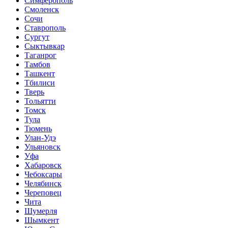
Симферополь
Смоленск
Сочи
Ставрополь
Сургут
Сыктывкар
Таганрог
Тамбов
Ташкент
Тбилиси
Тверь
Тольятти
Томск
Тула
Тюмень
Улан-Удэ
Ульяновск
Уфа
Хабаровск
Чебоксары
Челябинск
Череповец
Чита
Шумерля
Шымкент