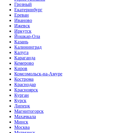
Грозный
Екатеринбург
Ереван
Иваново
Ижевск
Иркутск
Йошкар-Ола
Казань
Калининград
Калуга
Караганда
Кемерово
Киров
Комсомольск-на-Амуре
Кострома
Краснодар
Красноярск
Курган
Курск
Липецк
Магнитогорск
Махачкала
Минск
Москва
Мурманск